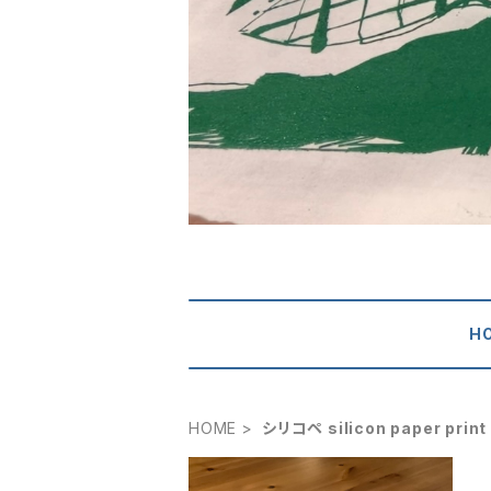
H
HOME
シリコペ silicon paper print