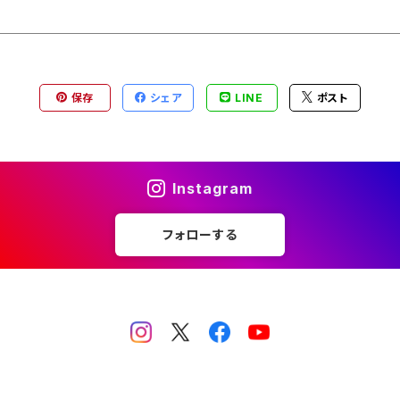
保存
シェア
LINE
ポスト
Instagram
フォローする