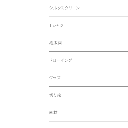
シルクスクリーン
Tシャツ
紙版画
ドローイング
グッズ
切り絵
画材