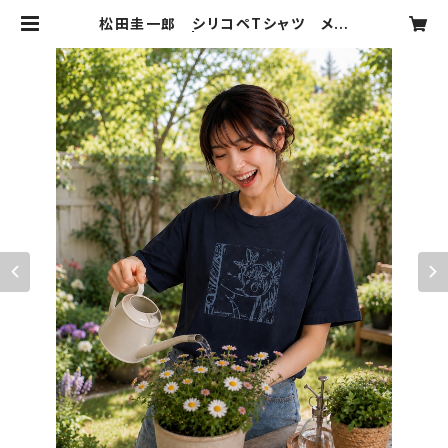
松田圭一郎 シリコペTシャツ メン
ズM | シリコペ松田