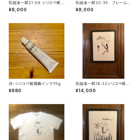
松田圭一郎21-09 シリコペ紙
松田圭一郎20-35 フレーム付
版画
き版画
¥8,000
¥8,000
白・シリコペ紙版画インク70g
松田圭一郎18-22シリコペ紙版
画
¥880
¥14,000