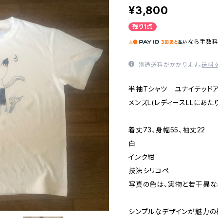
¥3,800
残り1点
なら
手数
別途送料がかかります。
送料
半袖Tシャツ ユナイテッドアス
メンズL(レディースLLにあた
着丈73、身幅55、袖丈22
白
インク紺
技法シリコペ
写真の色は、実物と若干異な
シンプルなデザインが魅力の