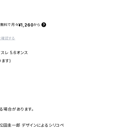
¥1,260
料無料で
月々
から
を確認する
レ 5.6オンス
ります)
る場合があります。
松田圭一郎 デザインによるシリコペ