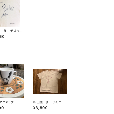
一郎 手描きT
M-1
50
マグカップ
松田圭一郎 シリコペ
Tシャツ メンズS
00
¥3,800